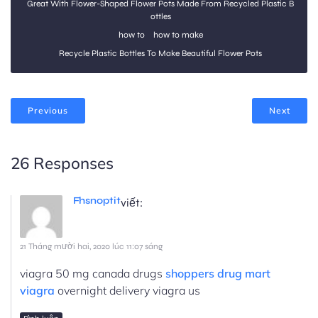
Great With Flower-Shaped Flower Pots Made From Recycled Plastic B
ottles
how to
how to make
Recycle Plastic Bottles To Make Beautiful Flower Pots
Previous
Next
26 Responses
Fhsnoptit
viết:
21 Tháng mười hai, 2020 lúc 11:07 sáng
viagra 50 mg canada drugs
shoppers drug mart
viagra
overnight delivery viagra us