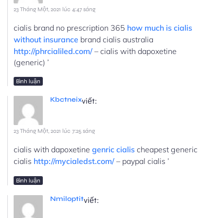
23 Tháng Một, 2021 lúc 4:47 sáng
cialis brand no prescription 365
how much is cialis
without insurance
brand cialis australia
http://phrcialiled.com/
– cialis with dapoxetine
(generic) ’
Bình luận
Kbctneix
viết:
23 Tháng Một, 2021 lúc 7:25 sáng
cialis with dapoxetine
genric cialis
cheapest generic
cialis
http://mycialedst.com/
– paypal cialis ’
Bình luận
Nmiloptit
viết: