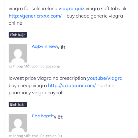
viagra for sale ireland
viagra quiz
viagra soft tabs uk
http://genericrxxx.com/
– buy cheap generic viagra
online ’
Bình luận
AqbvInhew
viết:
22 Tháng Một, 2021 lúc 7:27 sáng
lowest price viagra no prescription
youtube/viagra
buy cheap viagra
http://acialaarx.com/
– online
pharmacy viagra paypal ’
Bình luận
Fbdhoptit
viết:
22 Tháng Một, 2021 lúc 7:26 chiều