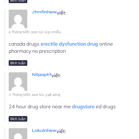
Bình luận
JtmfInhew
viết:
9 Tháng Một, 2021 lúc 9:51 chiều
canada drugs
erectile dysfunction drug
online
pharmacy no prescription
Bình luận
Nllpoptit
viết:
11 Tháng Một, 2021 lúc 3:48 sáng
24 hour drug store near me
drugstore
ed drugs
Bình luận
LokuInhew
viết: