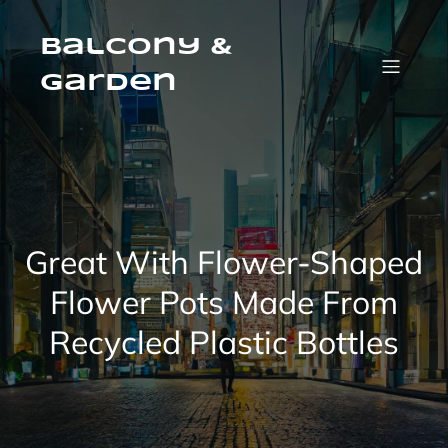
Skip
to
content
Balcony &
Garden
Great With Flower-Shaped
Flower Pots Made From
Recycled Plastic Bottles