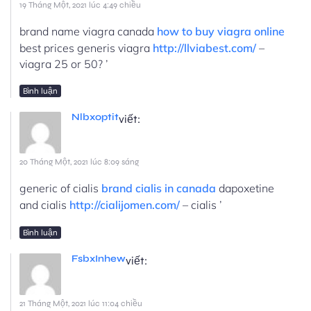
19 Tháng Một, 2021 lúc 4:49 chiều
brand name viagra canada
how to buy viagra online
best prices generis viagra
http://llviabest.com/
–
viagra 25 or 50? ’
Bình luận
Nlbxoptit
viết:
20 Tháng Một, 2021 lúc 8:09 sáng
generic of cialis
brand cialis in canada
dapoxetine
and cialis
http://cialijomen.com/
– cialis ’
Bình luận
FsbxInhew
viết:
21 Tháng Một, 2021 lúc 11:04 chiều