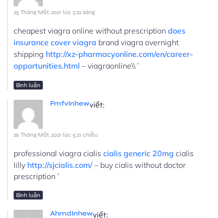
25 Tháng Một, 2021 lúc 3:22 sáng
cheapest viagra online without prescription
does
insurance cover viagra
brand viagra overnight
shipping
http://xz-pharmacyonline.com/en/career-
opportunities.html
– viagraonline\\ ’
Bình luận
FmfvInhew
viết:
26 Tháng Một, 2021 lúc 5:21 chiều
professional viagra cialis
cialis generic 20mg
cialis
lilly
http://sjcialis.com/
– buy cialis without doctor
prescription ’
Bình luận
AhmdInhew
viết: