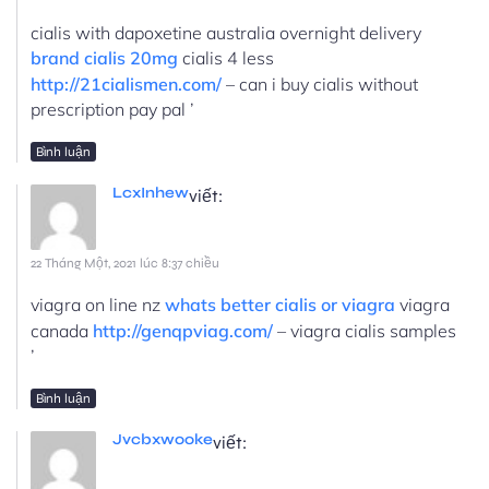
cialis with dapoxetine australia overnight delivery
brand cialis 20mg
cialis 4 less
http://21cialismen.com/
– can i buy cialis without
prescription pay pal ’
Bình luận
LcxInhew
viết:
22 Tháng Một, 2021 lúc 8:37 chiều
viagra on line nz
whats better cialis or viagra
viagra
canada
http://genqpviag.com/
– viagra cialis samples
’
Bình luận
Jvcbxwooke
viết: