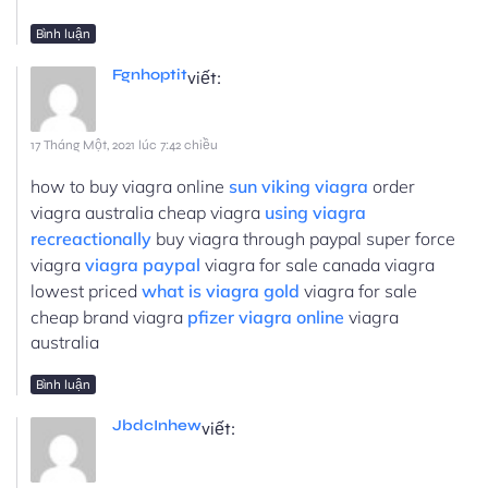
Bình luận
Fgnhoptit
viết:
17 Tháng Một, 2021 lúc 7:42 chiều
how to buy viagra online
sun viking viagra
order
viagra australia cheap viagra
using viagra
recreactionally
buy viagra through paypal super force
viagra
viagra paypal
viagra for sale canada viagra
lowest priced
what is viagra gold
viagra for sale
cheap brand viagra
pfizer viagra online
viagra
australia
Bình luận
JbdcInhew
viết: