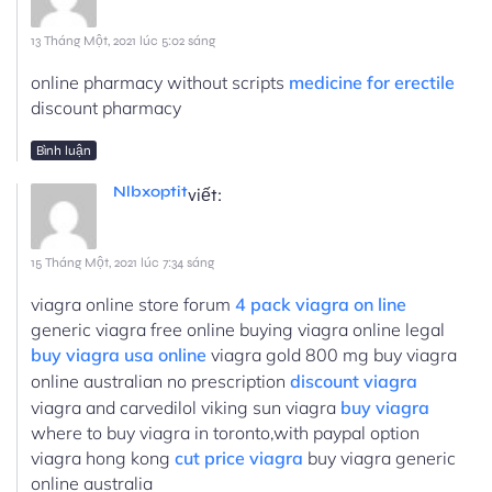
13 Tháng Một, 2021 lúc 5:02 sáng
online pharmacy without scripts
medicine for erectile
discount pharmacy
Bình luận
Nlbxoptit
viết:
15 Tháng Một, 2021 lúc 7:34 sáng
viagra online store forum
4 pack viagra on line
generic viagra free online buying viagra online legal
buy viagra usa online
viagra gold 800 mg buy viagra
online australian no prescription
discount viagra
viagra and carvedilol viking sun viagra
buy viagra
where to buy viagra in toronto,with paypal option
viagra hong kong
cut price viagra
buy viagra generic
online australia