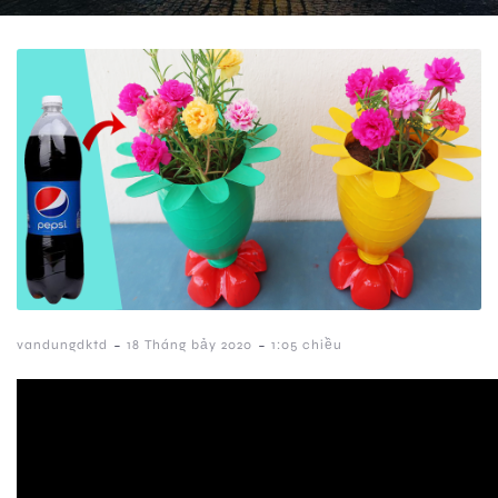
-
-
vandungdktd
18 Tháng bảy 2020
1:05 chiều