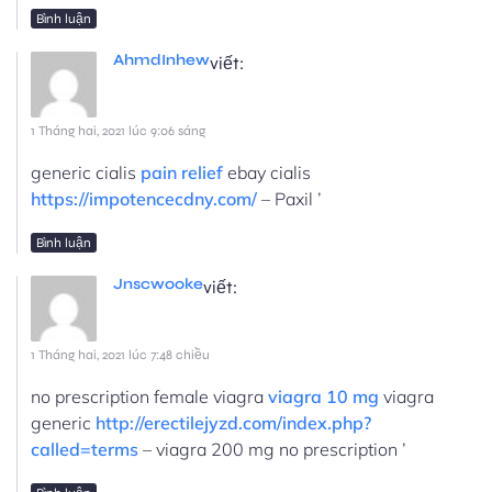
Bình luận
AhmdInhew
viết:
1 Tháng hai, 2021 lúc 9:06 sáng
generic cialis
pain relief
ebay cialis
https://impotencecdny.com/
– Paxil ’
Bình luận
Jnscwooke
viết:
1 Tháng hai, 2021 lúc 7:48 chiều
no prescription female viagra
viagra 10 mg
viagra
generic
http://erectilejyzd.com/index.php?
called=terms
– viagra 200 mg no prescription ’