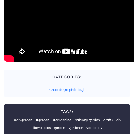
CATEGORIES:
Chưa được phân loại
TAGS:
#diygarden
#garden
#gardening
balcony garden
crafts
diy
flower pots
garden
gardener
gardening