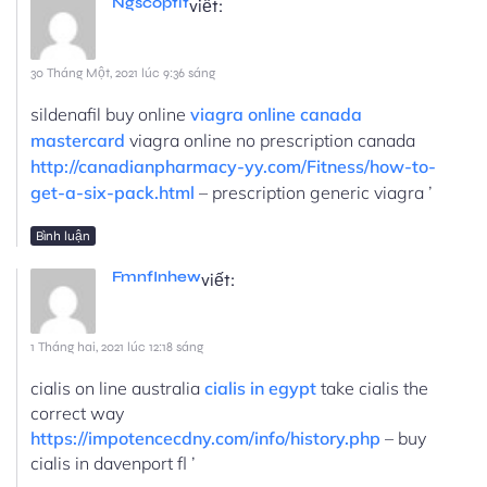
Ngscoptit
viết:
30 Tháng Một, 2021 lúc 9:36 sáng
sildenafil buy online
viagra online canada
mastercard
viagra online no prescription canada
http://canadianpharmacy-yy.com/Fitness/how-to-
get-a-six-pack.html
– prescription generic viagra ’
Bình luận
FmnfInhew
viết:
1 Tháng hai, 2021 lúc 12:18 sáng
cialis on line australia
cialis in egypt
take cialis the
correct way
https://impotencecdny.com/info/history.php
– buy
cialis in davenport fl ’