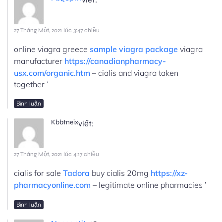
27 Tháng Một, 2021 lúc 3:47 chiều
online viagra greece
sample viagra package
viagra
manufacturer
https://canadianpharmacy-
usx.com/organic.htm
– cialis and viagra taken
together ’
Bình luận
Kbbtneix
viết:
27 Tháng Một, 2021 lúc 4:17 chiều
cialis for sale
Tadora
buy cialis 20mg
https://xz-
pharmacyonline.com
– legitimate online pharmacies ’
Bình luận