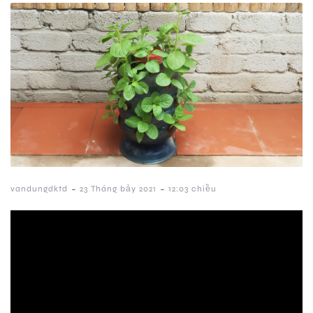
-
-
vandungdktd
23 Tháng bảy 2021
12:03 chiều