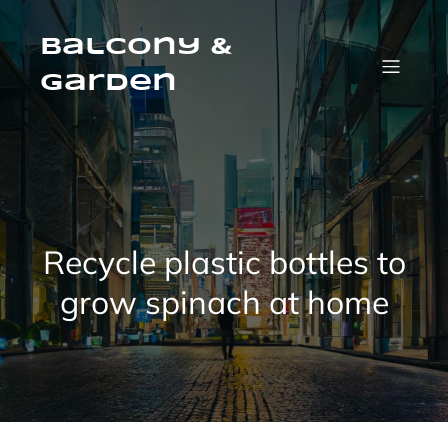
Skip
to
content
Balcony &
Garden
Recycle plastic bottles to
grow spinach at home