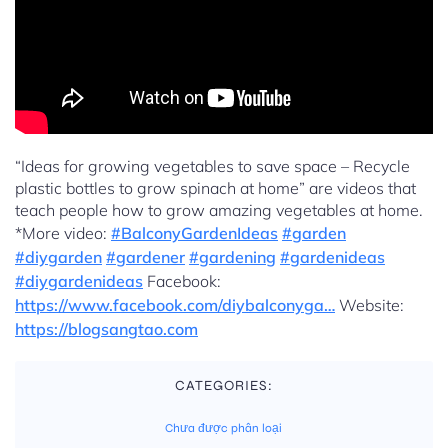
“Ideas for growing vegetables to save space – Recycle
plastic bottles to grow spinach at home” are videos that
teach people how to grow amazing vegetables at home.
*More video:
#BalconyGardenIdeas
#garden
#diygarden
#gardener
#gardening
#gardenideas
#diygardenideas
Facebook:
https://www.facebook.com/diybalconyga…
Website:
https://blogsangtao.com
CATEGORIES:
Chưa được phân loại