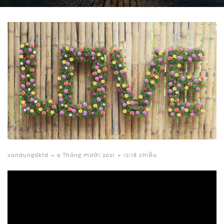
-
-
vandungdktd
9 Tháng mười 2021
12:18 chiều