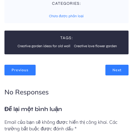
CATEGORIES:
Chưa được phân loại
TAGS:
Creative garden ideas for old wall
Creative love flower garden
Previous
Next
No Responses
Để lại một bình luận
Email của bạn sẽ không được hiển thị công khai.
Các
trường bắt buộc được đánh dấu
*