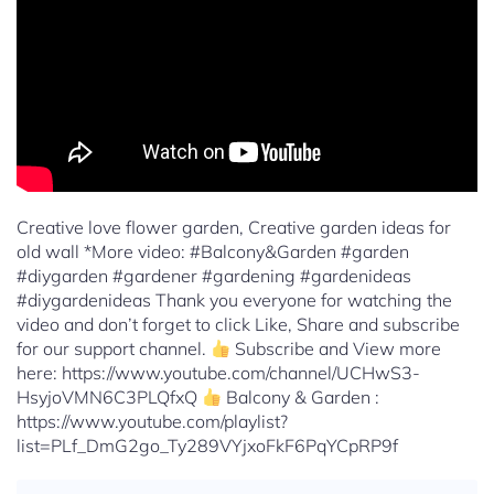
Creative love flower garden, Creative garden ideas for
old wall *More video: #Balcony&Garden #garden
#diygarden #gardener #gardening #gardenideas
#diygardenideas Thank you everyone for watching the
video and don’t forget to click Like, Share and subscribe
for our support channel.
Subscribe and View more
here: https://www.youtube.com/channel/UCHwS3-
HsyjoVMN6C3PLQfxQ
Balcony & Garden :
https://www.youtube.com/playlist?
list=PLf_DmG2go_Ty289VYjxoFkF6PqYCpRP9f