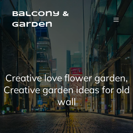
Skip
to
content
Balcony &
Garden
Creative love flower garden,
Creative garden ideas for old
wall