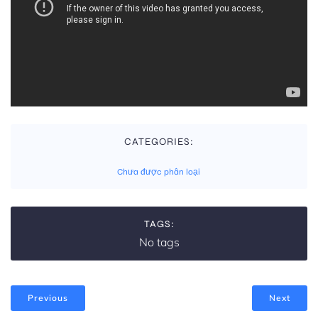
CATEGORIES:
Chưa được phân loại
TAGS:
No tags
Previous
Next