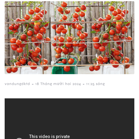
-
-
vandungdktd
18 Tháng mười hai 2024
11:25 sáng