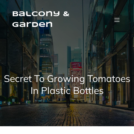
Skip
to
content
Balcony &
Garden
Secret To Growing Tomatoes
In Plastic Bottles