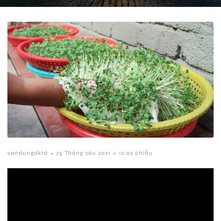
-
-
vandungdktd
25 Tháng sáu 2021
12:02 chiều