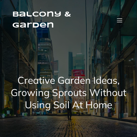
Skip
to
content
Balcony &
Garden
Creative Garden Ideas,
Growing Sprouts Without
Using Soil At Home