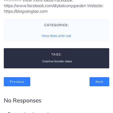
======= View more ideas Facebook:
https://www.facebook.com/diybalconygarden Website:
https://blogsangtao.com
CATEGORIES:
Chưa được phân loại
TAGS:
Creative Garden Ideas
Previous
Next
No Responses