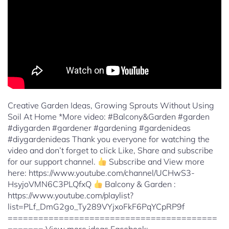
Creative Garden Ideas, Growing Sprouts Without Using
Soil At Home *More video: #Balcony&Garden #garden
#diygarden #gardener #gardening #gardenideas
#diygardenideas Thank you everyone for watching the
video and don’t forget to click Like, Share and subscribe
for our support channel.
Subscribe and View more
here: https://www.youtube.com/channel/UCHwS3-
HsyjoVMN6C3PLQfxQ
Balcony & Garden :
https://www.youtube.com/playlist?
list=PLf_DmG2go_Ty289VYjxoFkF6PqYCpRP9f
=========================================