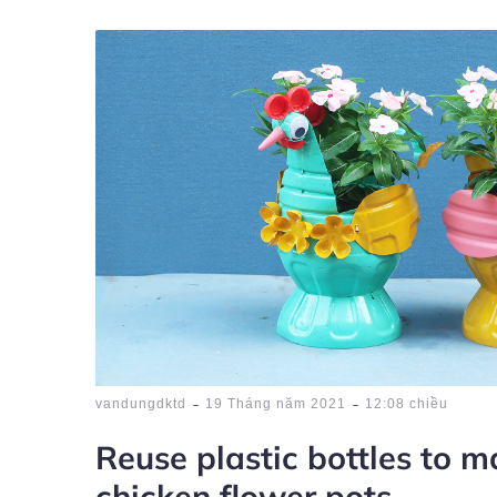
-
-
vandungdktd
19 Tháng năm 2021
12:08 chiều
Reuse plastic bottles to m
chicken flower pots