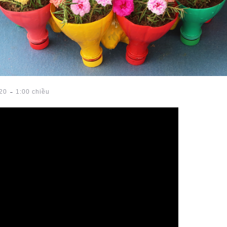
-
20
1:00 chiều