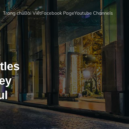
Trang chủ
Bài Viết
Facebook Page
Youtube Channels
tles
ey
ul