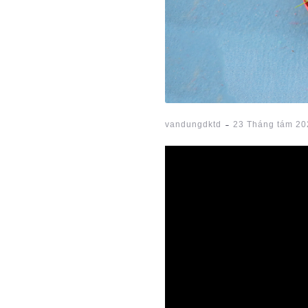
-
vandungdktd
23 Tháng tám 20