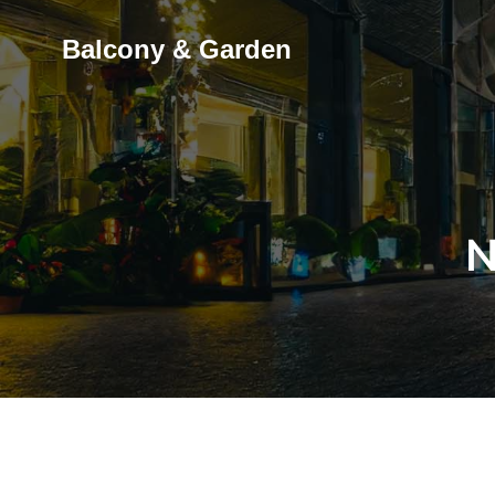
Skip
to
Balcony & Garden
content
N