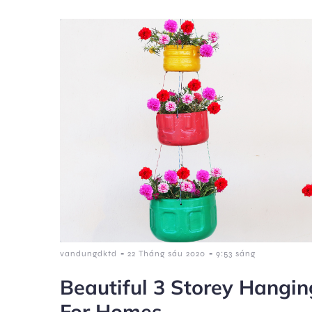
-
-
vandungdktd
22 Tháng sáu 2020
9:53 sáng
Beautiful 3 Storey Hangi
For Homes