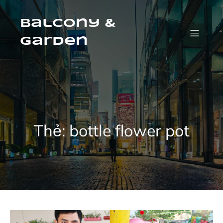
Skip
to
content
Balcony &
Garden
Thẻ:
bottle flower pot