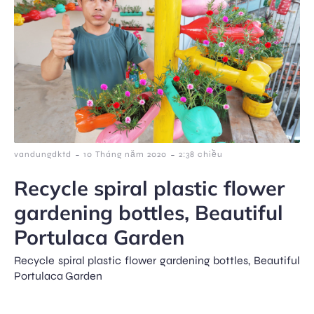
-
-
vandungdktd
10 Tháng năm 2020
2:38 chiều
Recycle spiral plastic flower
gardening bottles, Beautiful
Portulaca Garden
Recycle spiral plastic flower gardening bottles, Beautiful
Portulaca Garden